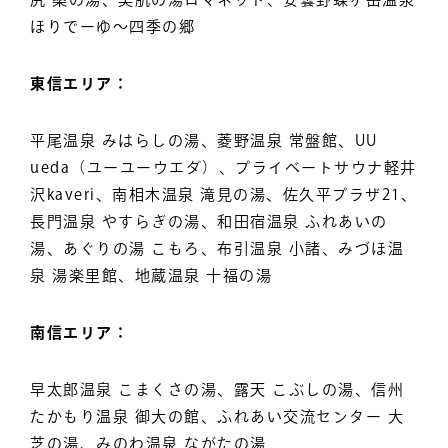
ほりでーゆ～四季の郷
東信エリア：
平尾温泉 みはらしの湯、菱野温泉 常盤館、UU
ueda（ユーユーウエダ）、プライベートサウナ軽井
沢kaveri、南相木温泉 滝見の湯、佐久平プラザ21、
長門温泉 やすらぎの湯、和田宿温泉 ふれあいの
湯、あぐりの湯 こもろ、布引温泉 小諸、みづほ温
泉 湯楽里館、地蔵温泉 十福の湯
南信エリア：
早太郎温泉 こまくさの湯、露天 こぶしの湯、信州
たかもり温泉 御大の館、ふれあい交流センター 大
芝の湯、みのわ温泉 ながたの湯