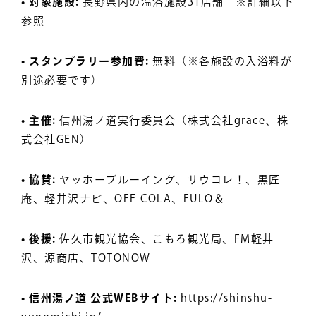
• 対象施設:
長野県内の温浴施設31店舗 ※詳細以下
参照
• スタンプラリー参加費:
無料（※各施設の入浴料が
別途必要です）
• 主催:
信州湯ノ道実行委員会（株式会社grace、株
式会社GEN）
• 協賛:
ヤッホーブルーイング、サウコレ！、黒匠
庵、軽井沢ナビ、OFF COLA、FULO＆
• 後援:
佐久市観光協会、こもろ観光局、FM軽井
沢、源商店、TOTONOW
• 信州湯ノ道 公式WEBサイト:
https://shinshu-